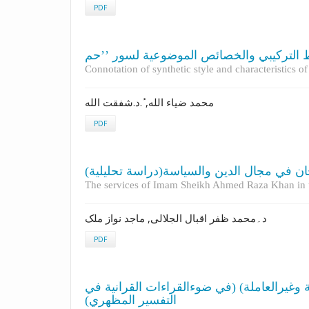
PDF
Connotation of synthetic style and characteristics o
محمد ضیاء الله, ٔ.د.شفقت الله
PDF
خان في مجال الدين والسیاسة(دراسة تحلیلیة
The services of Imam Sheikh Ahmed Raza Khan in the 
د۔محمد ظفر اقبال الجلالی, ماجد نواز ملک
PDF
لة وغيرالعاملة) (في ضوءالقراءات القرآنية في
التفسير المظهري)