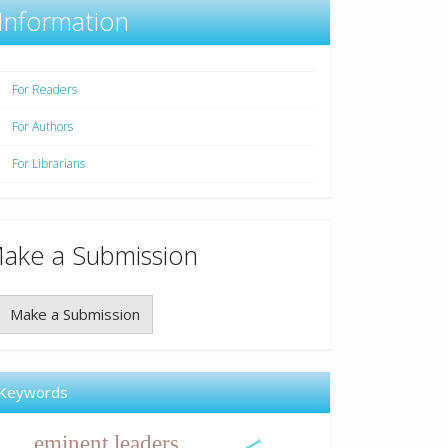
Information
For Readers
For Authors
For Librarians
ake a Submission
Make a Submission
Keywords
, eminent leaders