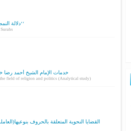
دلالة النمط التركيبي والخصائص الموضوعية لسور ’’حم‘‘
f Surahs
خدمات الإمام الشيخ أحمد رضا )
field of religion and politics (Analytical study)
القضايا النحوية المتعلقة بالحروف بنوعيها(العام