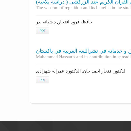
 القرآن الکریم عند الزرکشی ( دراسة بلاغیة
The wisdom of repetition and its benefits in the stu
حافظة فروة افتخار, د.شبانه نذر
PDF
و خدماته في نشراللغة العربیة في باکستان
Muhammad Hassan’s and its contribution in spreadi
الدکتور افتخار احمد خان, الدکتورة عمرانه شهزادی
PDF