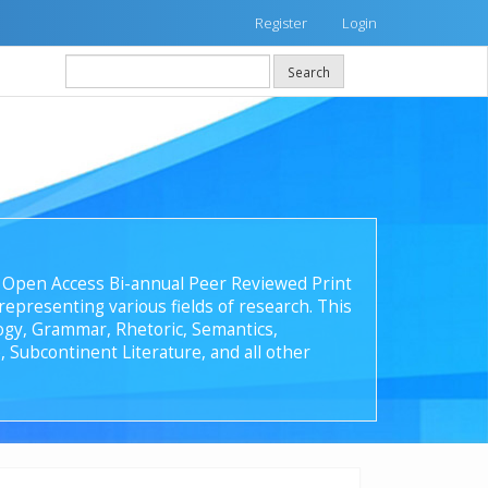
Register
Login
Search
 an Open Access Bi-annual Peer Reviewed Print
epresenting various fields of research. This
ology, Grammar, Rhetoric, Semantics,
, Subcontinent Literature, and all other