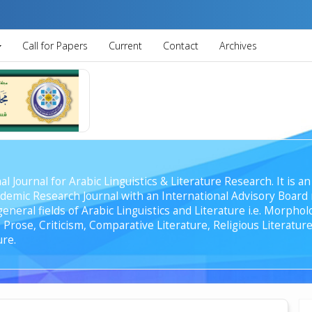
Call for Papers
Current
Contact
Archives
al Journal for Arabic Linguistics & Literature Research. It is
emic Research Journal with an International Advisory Board r
general fields of Arabic Linguistics and Literature i.e. Morph
Prose, Criticism, Comparative Literature, Religious Literature
ure.