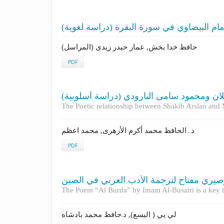
لإمام البيضاوي في سورة البقرة (دراسة لغویة
حافظ خدا بخش, عمار حیدر زیدی (المراسل)
PDF
ان ومحمود سامی البارودي (دراسة أسلوبية
The Poetic relationship between Shakib Arslan an
د۔الحافظ محمد أکرم الأزهری, محمد اعظم
PDF
بوصيري مفتاح لترجمة الأدب العربي في الصين
The Poem “Al Burda” by Imam Al-Busairi is a key to 
لي یي ( الیسع), د.حافظ محمد بادشاه