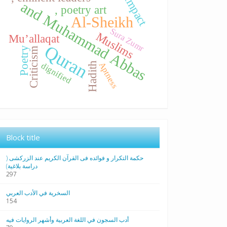
Impact
and Muhammad Abbas
, poetry art
Al-Sheikh
Sura Zumr
Muslims
Mu’allaqat
Quran
Poetry
Criticism
Hadith
Aptness
dignified
Block title
حکمة التکرار و فوائده فی القرآن الکریم عند الزرکشی (
دراسة بلاغیة)
297
السخرية في الأدب العربي
154
أدب السجون في اللغة العربية وأشهر الروايات فيه