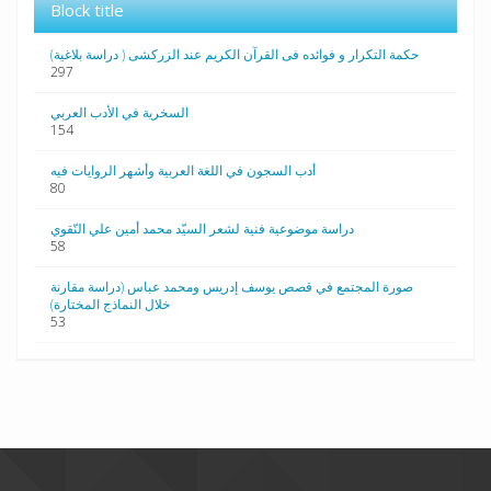
Block title
حکمة التکرار و فوائده فی القرآن الکریم عند الزرکشی ( دراسة بلاغیة)
297
السخرية في الأدب العربي
154
أدب السجون في اللغة العربية وأشهر الروايات فيه
80
دراسة موضوعية فنية لشعر السيّد محمد أمين علي النّقوي
58
صورة المجتمع في قصص يوسف إدريس ومحمد عباس (دراسة مقارنة
خلال النماذج المختارة)
53