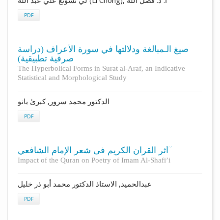
لي تسونغ علي عبد الله (Li Chong), أ. د. فضل الله
PDF
صيغ الـمبالغة ودلالتها في سورة الأعراف (دراسة
صرفية تطبيقية)
The Hyperbolical Forms in Surat al-Araf, an Indicative
Statistical and Morphological Study
الدكتور محمد سرور, کبریٰ بانو
PDF
أثر القرآن الکریم فی شعر الإمام الشافعي ؒ
Impact of the Quran on Poetry of Imam Al-Shafi’i
عبدالحمید, الاستاذ الدکتور محمد أبو ذر خلیل
PDF