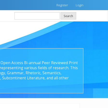
Register
Login
Search
 an Open Access Bi-annual Peer Reviewed Print
epresenting various fields of research. This
ology, Grammar, Rhetoric, Semantics,
, Subcontinent Literature, and all other