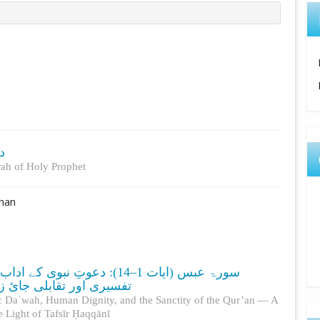
در
erah of Holy Prophet
Khan
سورۃ عبس (آیات 1–14): دعوت،
تفسیری اور تقابلی جائ)
ic Daʿwah, Human Dignity, and the Sanctity of the Qur’an — A
e Light of Tafsīr Ḥaqqānī