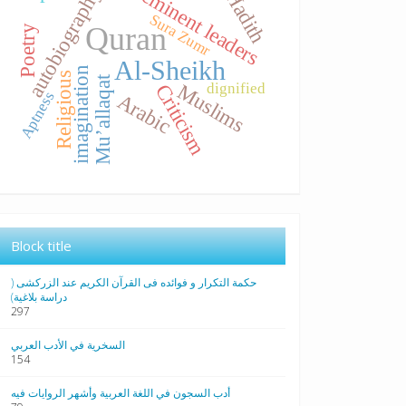
, eminent leaders
autobiography
Hadith
Sura Zumr
Quran
Poetry
Al-Sheikh
imagination
Religious
Mu’allaqat
dignified
Muslims
Criticism
Aptness
Arabic
Block title
حکمة التکرار و فوائده فی القرآن الکریم عند الزرکشی (
دراسة بلاغیة)
297
السخرية في الأدب العربي
154
أدب السجون في اللغة العربية وأشهر الروايات فيه