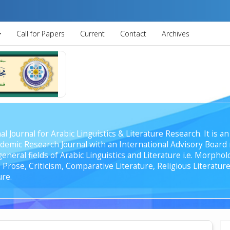
Call for Papers
Current
Contact
Archives
al Journal for Arabic Linguistics & Literature Research. It is
emic Research Journal with an International Advisory Board r
general fields of Arabic Linguistics and Literature i.e. Morph
Prose, Criticism, Comparative Literature, Religious Literature
ure.