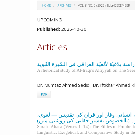
HOME
ARCHIVES
VOL. 8 NO. 2 (2025): JULY-DECEMBER
UPCOMING
Published:
2025-10-30
Articles
اسة بلاغيّة لألفيّة العراقي في السّيرة النّبوية
A rhetorical study of Al-Iraqi's Alfiyyah on The Se
Dr. Mumtaz Ahmed Sedidi, Dr. Iftikhar Ahmed 
PDF
ِ نبوی کے آداب، انسانی وقار اور قرآن کی تقدیس — لغوی
 زہ (بالخصوص تفسیرِ حقانی کی روشنی میں
Surah ʿAbasa (Verses 1–14): The Ethics of Prophet
Linguistic, Exegetical, and Comparative Study in th