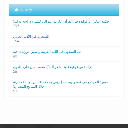
Block title
حکمة التکرار و فوائده فی القرآن الکریم عند الزرکشی ( دراسة بلاغیة)
297
السخرية في الأدب العربي
154
أدب السجون في اللغة العربية وأشهر الروايات فيه
80
دراسة موضوعية فنية لشعر السيّد محمد أمين علي النّقوي
58
صورة المجتمع في قصص يوسف إدريس ومحمد عباس (دراسة مقارنة
خلال النماذج المختارة)
53