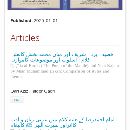
Published:
2025-01-01
Articles
قصیدہ بردہ شریف اور میاں محمد بخش کانعتیہ
کلام : اسلوب اور موضوعات کاموازنہ
Qaṣīda al-Burda ( The Poem of the Mantle) and Naat Kalam
by Mian Muhammad Baksh: Comparison of styles and
themes
Qari Aziz Haider Qadri
PDF
امام احمدرضا کےنعتیہ کلام میں عربی زبان و ادب
کااثراور سیرت النبی ﷺ کاپیغام