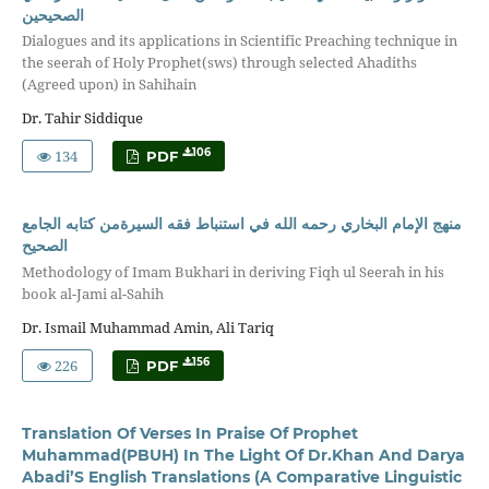
الصحيحين
Dialogues and its applications in Scientific Preaching technique in
the seerah of Holy Prophet(sws) through selected Ahadiths
(Agreed upon) in Sahihain
Dr. Tahir Siddique
134
106
PDF
منهج الإمام البخاري رحمه الله في استنباط فقه السيرةمن كتابه الجامع
الصحيح
Methodology of Imam Bukhari in deriving Fiqh ul Seerah in his
book al-Jami al-Sahih
Dr. Ismail Muhammad Amin, Ali Tariq
226
156
PDF
Translation Of Verses In Praise Of Prophet
Muhammad(PBUH) In The Light Of Dr.Khan And Darya
Abadi’S English Translations (A Comparative Linguistic