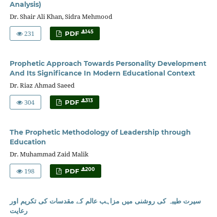
Analysis)
Dr. Shair Ali Khan, Sidra Mehmood
231
145
PDF
Prophetic Approach Towards Personality Development
And Its Significance In Modern Educational Context
Dr. Riaz Ahmad Saeed
304
313
PDF
The Prophetic Methodology of Leadership through
Education
Dr. Muhammad Zaid Malik
198
200
PDF
سیرت طیبہ کی روشنی میں مزاہب عالم کے مقدسات کی تکریم اور
رعایت