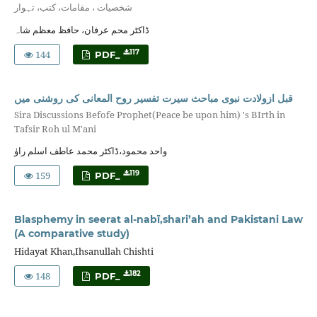
شخصیات ، مقامات، کتب، تہوار
ڈاکٹر محم عرفان، حافظ معظم شاہ
144
117
PDF_
قبل ازولادت نبوی مباحث سیرت تفسیر روح المعانی کی روشنی میں
Sira Discussions Befofe Prophet(Peace be upon him) 's BIrth in
Tafsir Roh ul M'ani
واحد محمود،ڈاکٹر محمد عاطف اسلم راوٰ
159
119
PDF_
Blasphemy in seerat al-nabī,shari’ah and Pakistani Law
(A comparative study)
Hidayat Khan,Ihsanullah Chishti
148
182
PDF_