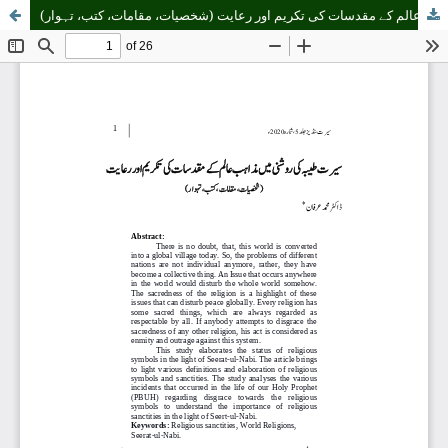
سیرت طیبہ کی روشنی میں مذاہب عالم کے مقدسات کی تکریم اور رعایت (شخصیات، مقامات، کتب، تہوار)