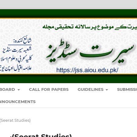
Y BOARD
CALL FOR PAPERS
GUIDELINES
SUBMISS
NNOUNCEMENTS
Vol. 4 No. 4 (2019): سیرت سٹڈیز(Seerat Studies)
Vol. 4 No. 4 (2019): سیرت سٹڈیز(Seerat Studies)