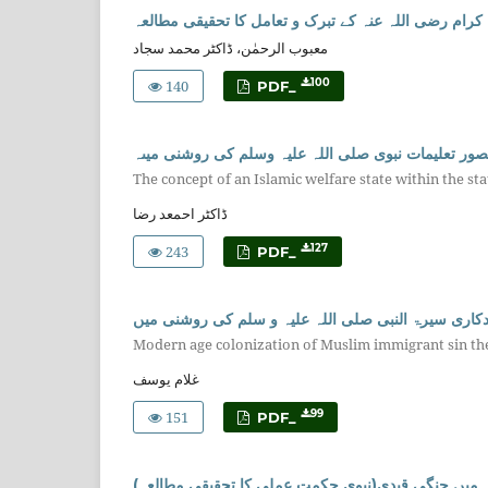
کرام رضی اللہ عنہ کے تبرک و تعامل کا تحقیقی مطالعہ
معبوب الرحمٰن، ڈاکٹر محمد سجاد
140
100
PDF_
صور تعلیمات نبوی صلی اللہ علیہ وسلم کی روشنی میںہ
The concept of an Islamic welfare state within the st
ڈاکٹر احمعد رضا
243
127
PDF_
دکاری سیرۃ النبی صلی اللہ علیہ و سلم کی روشنی میں
Modern age colonization of Muslim immigrant sin the 
غلام یوسف
151
99
PDF_
دہ میں جنگی قیدی(نبوی حکمتِ عملی کا تحقیقی مطالعہ