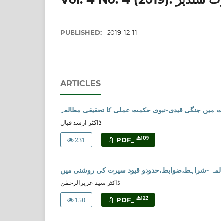
PUBLISHED:
2019-12-11
ARTICLES
ِت میں جنگی قیدی-نبوی حکمت عملی کا تحقیقی مطالعہ
ڈاکٹر ارشد قبال
231
109
PDF_
لمہ -شراہط،ضوابط،حدودو قیود سیرت کی روشنی میں
ڈاکٹر سید عزیرالرحمٰن
150
122
PDF_