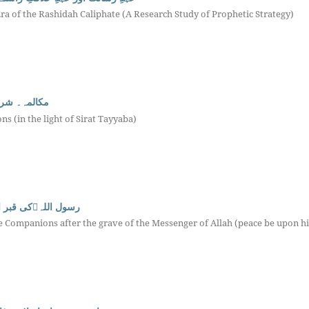
ra of the Rashidah Caliphate (A Research Study of Prophetic Strategy)
مکالمہ۔ شر)
ns (in the light of Sirat Tayyaba)
رسول اللہﷺکی قبر ا
the Companions after the grave of the Messenger of Allah (peace be upon h