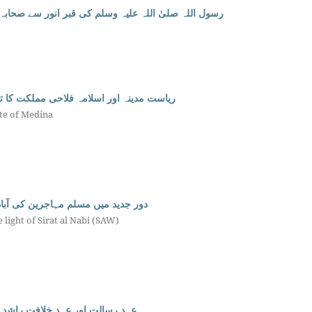
رسول اللہ صلیٰ اللہ علیہ وسلم کی قبر انور سے صحابہ 
ریاست مدینہ اور اسلامہ فلاحی مملکت کا ت
ate of Medina
دور جدید میں مسلم مہاجرین کی آبا
light of Sirat al Nabi (SAW)
عہدِ رسالت اور عہدِ خلافتِ راش)