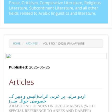
Prose, Criticism, Comparative Literature, Religious
Literature, Subcontinent Literature, and all other
fields related to Arabic linguistics and literature.
HOME
ARCHIVES
VOL. 8 NO. 1 (2025): JANUARY-JUNE
Published:
2025-06-25
Articles
اُردو مرثیہ پر عربی اثرات(انیس و دبیر کے
خصوصی حوالہ سے)
ARABIC INFLUENCES ON URDU MARSIYA (WITH
SPECIAL REFERENCE TO ANEES AND DABEER)