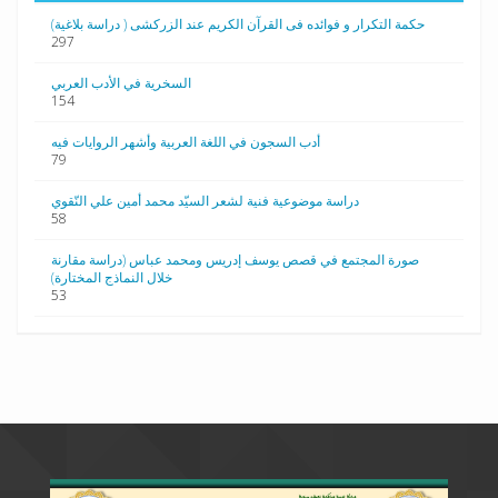
حکمة التکرار و فوائده فی القرآن الکریم عند الزرکشی ( دراسة بلاغیة)
297
السخرية في الأدب العربي
154
أدب السجون في اللغة العربية وأشهر الروايات فيه
79
دراسة موضوعية فنية لشعر السيّد محمد أمين علي النّقوي
58
صورة المجتمع في قصص يوسف إدريس ومحمد عباس (دراسة مقارنة
خلال النماذج المختارة)
53