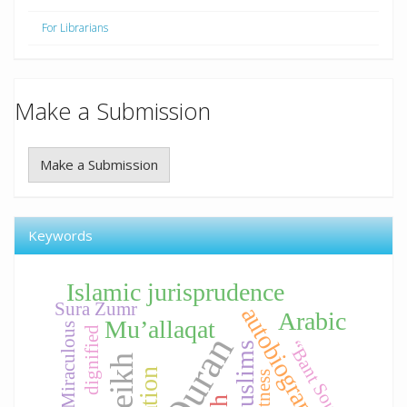
For Librarians
Make a Submission
Make a Submission
Keywords
Islamic jurisprudence
Sura Zumr
autobiography
Arabic
Mu’allaqat
Miraculous
dignified
Quran
“Bant Souad
Muslims
Aptness