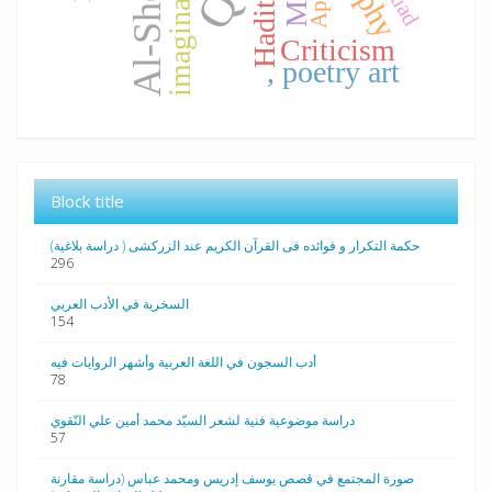
Al-Sheikh
imagination
Hadith
Criticism
, poetry art
Block title
حکمة التکرار و فوائده فی القرآن الکریم عند الزرکشی ( دراسة بلاغیة)
296
السخرية في الأدب العربي
154
أدب السجون في اللغة العربية وأشهر الروايات فيه
78
دراسة موضوعية فنية لشعر السيّد محمد أمين علي النّقوي
57
صورة المجتمع في قصص يوسف إدريس ومحمد عباس (دراسة مقارنة