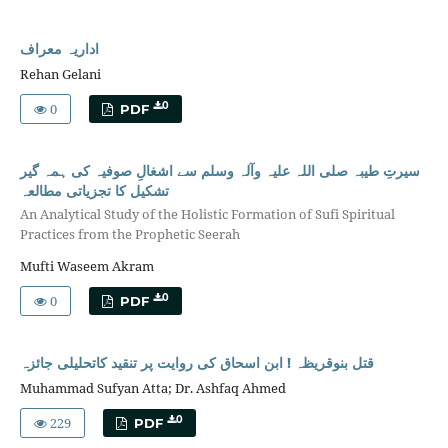
اداریہ معراف
Rehan Gelani
0
0
PDF
سیرتِ طیبہ صلی اللہ علیہ وآلہ وسلم سے اشغالِ صوفیہ کی ہمہ گیر
تشکیل کا تجزیاتی مطالعہ
An Analytical Study of the Holistic Formation of Sufi Spiritual
Practices from the Prophetic Seerah
Mufti Waseem Akram
0
0
PDF
قتل بنوقریظہ ! ابن اسحاق کی روایت پر تنقید کاتحلیلی جائزہ
Muhammad Sufyan Atta; Dr. Ashfaq Ahmed
229
0
PDF