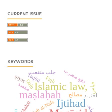
CURRENT ISSUE
KEYWORDS
دفع مضرت
جلب منفعت
Taqlid
qiyas
Fiqh
Qalb
Islamic law,
مقصد
قیاس
maṣlaḥah
مصالح
اجتہاد
Ijtihad
Fiqh al-Nafs
al-Shaksi
مصلحہ