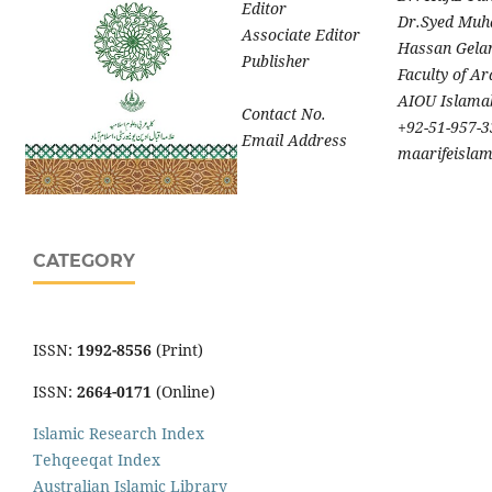
Editor
Dr.Syed Mu
Associate Editor
Hassan Gela
Publisher
Faculty of Ar
AIOU Islama
Contact No.
+92-51-957-
Email Address
maarifeislam
CATEGORY
ISSN:
1992-8556
(Print)
ISSN:
2664-0171
(Online)
Islamic Research Index
Tehqeeqat Index
Australian Islamic Library