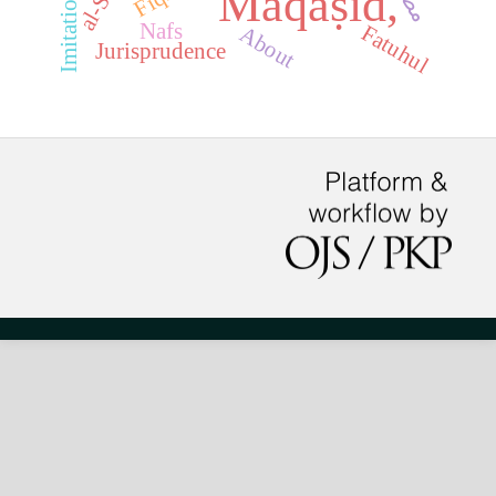
Maqāṣid,
Imitation
Nafs
Fatuhul
About
Jurisprudence