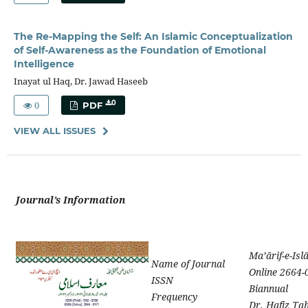
The Re-Mapping the Self: An Islamic Conceptualization
of Self-Awareness as the Foundation of Emotional
Intelligence
Inayat ul Haq, Dr. Jawad Haseeb
0
0
PDF
VIEW ALL ISSUES
Journal’s Information
Ma’ārif-e-Isl
Name of Journal
Online 2664-
ISSN
Biannual
Frequency
Dr. Hafiz Ta