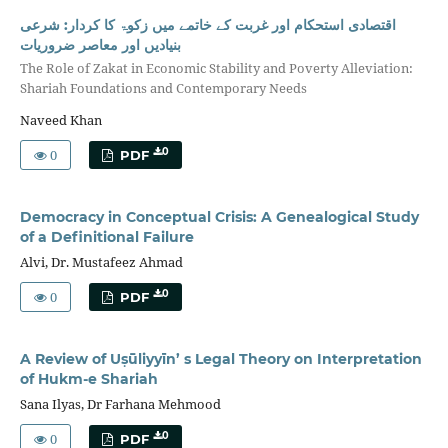
اقتصادی استحکام اور غربت کے خاتمے میں زکوۃ کا کردار: شرعی
بنیادیں اور معاصر ضروریات
The Role of Zakat in Economic Stability and Poverty Alleviation:
Shariah Foundations and Contemporary Needs
Naveed Khan
0
0
PDF
Democracy in Conceptual Crisis: A Genealogical Study
of a Definitional Failure
Alvi, Dr. Mustafeez Ahmad
0
0
PDF
A Review of Uṣūliyyīn’ s Legal Theory on Interpretation
of Hukm-e Shariah
Sana Ilyas, Dr Farhana Mehmood
0
0
PDF