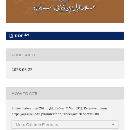
4
PDF
PUBLISHED
2026-06-22
HOW TO CITE
Editor Tabeer. (2026). اداریہ.
Tabeer E Nau
,
2
(1). Retrieved from
https://ojs.aiou.edu.pk/index.php/tabeer/article/view/3580
More Citation Formats