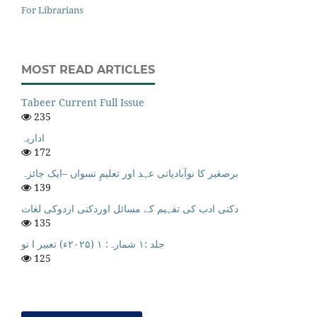
For Librarians
MOST READ ARTICLES
Tabeer Current Full Issue
235
اداریہ
172
برصغیر کا نوآبادیاتی عہد اور تعلیمِ نسواں –ایک جائزہ
139
دکنی ادب کی تفہیم کے مسائل اوردکنی اردوکی لغات
135
جلد :۱ شمارہ: ۱ (۲۰۲۵ء) تعبیر ا نو
125