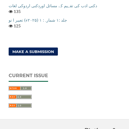
دکنی ادب کی تفہیم کے مسائل اوردکنی اردوکی لغات
135
جلد :۱ شمارہ: ۱ (۲۰۲۵ء) تعبیر ا نو
125
MAKE A SUBMISSION
CURRENT ISSUE