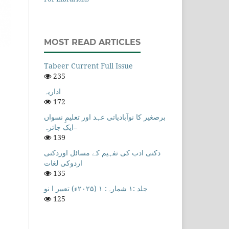
MOST READ ARTICLES
Tabeer Current Full Issue
235
اداریہ
172
برصغیر کا نوآبادیاتی عہد اور تعلیمِ نسواں
–ایک جائزہ
139
دکنی ادب کی تفہیم کے مسائل اوردکنی
اردوکی لغات
135
جلد :۱ شمارہ: ۱ (۲۰۲۵ء) تعبیر ا نو
125