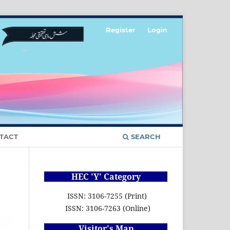
Register
Login
TACT
SEARCH
HEC 'Y' Category
ISSN: 3106-7255 (Print)
ISSN: 3106-7263 (Online)
Visitor's Map