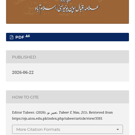
6
PDF
PUBLISHED
2026-06-22
HOW TO CITE
Editor Tabeer. (2026). تعبیرِ نو.
Tabeer E Nau
,
2
(1). Retrieved from
https://ojs.aiou.edu.pk/index.php/tabeer/article/view/3581
More Citation Formats