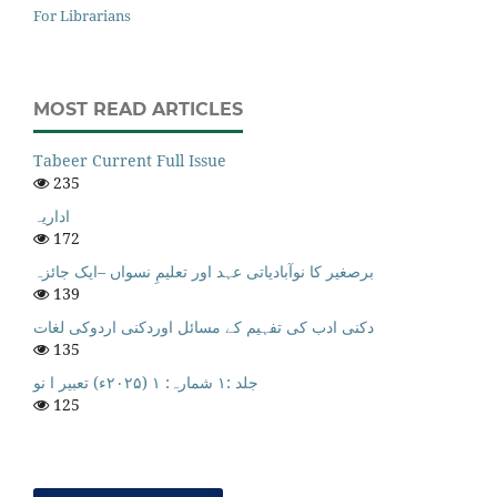
For Librarians
MOST READ ARTICLES
Tabeer Current Full Issue
235
اداریہ
172
برصغیر کا نوآبادیاتی عہد اور تعلیمِ نسواں –ایک جائزہ
139
دکنی ادب کی تفہیم کے مسائل اوردکنی اردوکی لغات
135
جلد :۱ شمارہ: ۱ (۲۰۲۵ء) تعبیر ا نو
125