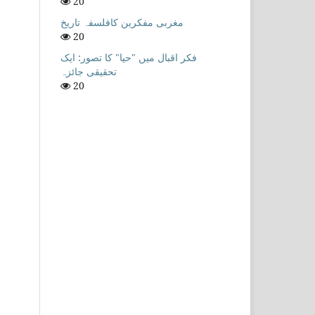
20
مغربی مفکرین کافلسفہ تاریخ
20
فکر اقبال میں "حیا" کا تصور: ایک
تحقیقی جائزہ
20