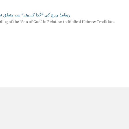
ریفامڈ چرچ کی "خُدا کے بیٹے" سے متعلق ت
ng of the "Son of God" in Relation to Biblical Hebrew Traditions