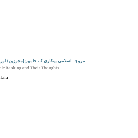
مروجہ اسلامی بینکاری کے حامیین(مجوزین) اور نا
amic Banking and Their Thoughts
tafa