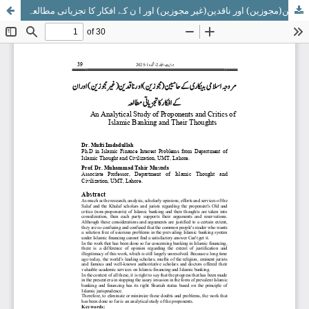
مروجہ اسلامی بینکاری کے حامیین(مجوزین) اور ناقدین(غیر مجوزین) اور ا ن کے افکار کا تجزیاتی مطالعہ