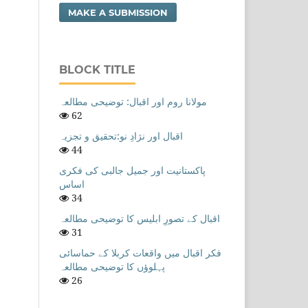
MAKE A SUBMISSION
BLOCK TITLE
مولانا روم اور اقبال: توضیحی مطالعہ
62
اقبال اور نژادِ نو:تحقیق و تجزیہ
44
پاکستانیت اور جمیل جالبی کی فکری
اساس
34
اقبال کے تصورِ ابلیس کا توضیحی مطالعہ
31
فکر اقبال میں واقعات کربلا کے حماسائی
پہلوؤں کا توضیحی مطالعہ
26