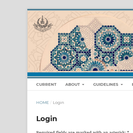
CURRENT
ABOUT
GUIDELINES
HOME
/
Login
Login
Required fields are marked with an asterisk:
*