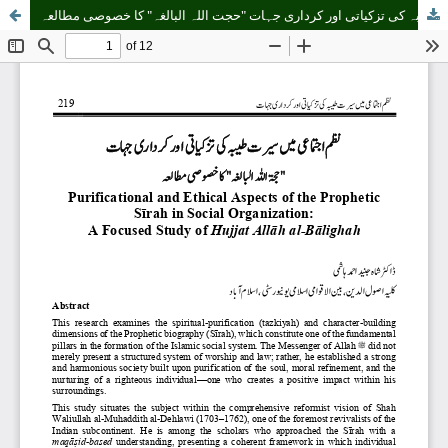
نظم اجتماعی میں سیرت طیبہ کی تزکیاتی اور کرداری جہات "حجت اللہ البالغہ" کا خصوصی مطالعہ