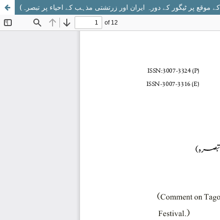
موقع پر ٹیگور کے دورہ ایران اور زرتشتی مذہب کے احیاء پر تبصرہ)