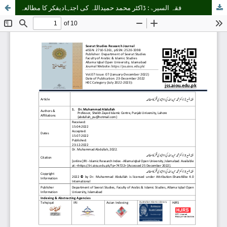
فقہ السیرۃ: ڈاکٹر محمد حمیداللہ کی اجتہادیفکر کا مطالعہ