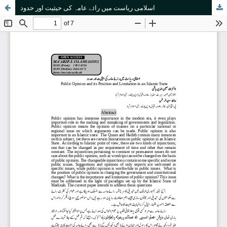
اسلامی ریاست میں رائے عامہ کی حیثیت اور حدود