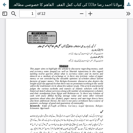
کرنسی کےبارے میں مولانا احمد رضا خانؒ کی کتاب کفل الفقیہ الفاھم کا خصوصی مطالعہ