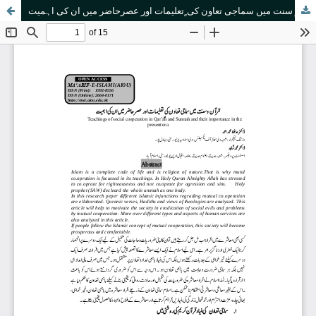
قرآن و سنت میں سماجی تعاون کی ٍتعلیمات اور عصرحاضر میں ان کی اہمیت