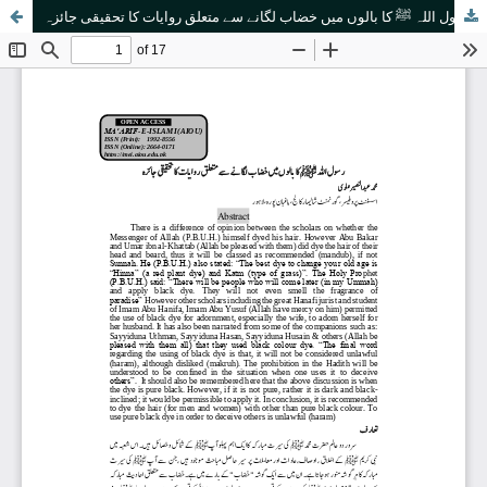
رسول اللہ ﷺ کا بالوں میں خضاب لگانے سے متعلق روایات کا تحقیقی جائزہ