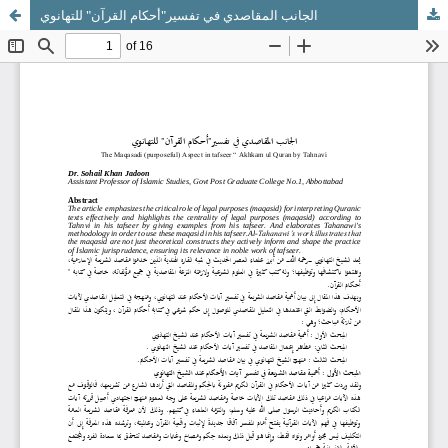
الجانب المقاصدي في تفسير"أحكام القرآن" للتهانوي