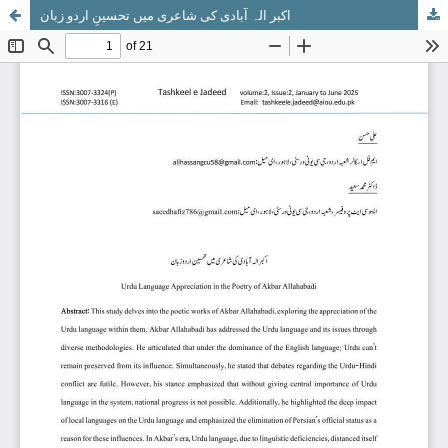
اکبر الہ آبادی کی شاعری میں تحسینِ اردو زبان