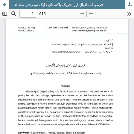
فرموداتِ اقبال اور تحریکِ پاکستان : ایک توضیحی مطالعہ