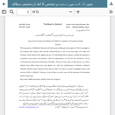
بچوں کے ادب میں تہذیب و تشخص کا اظہار:تحقیقی مطالعہ