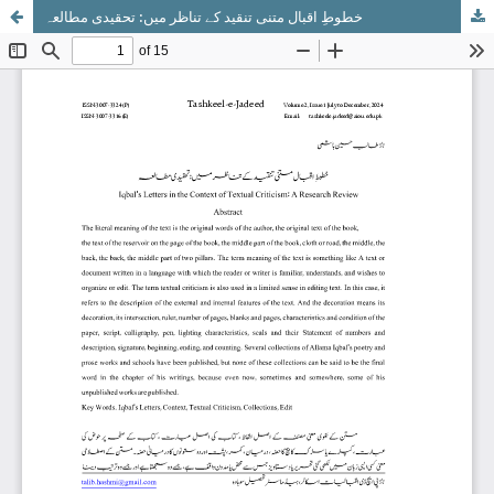
خطوطِ اقبال متنی تنقید کے تناظر میں: تحقیدی مطالعہ