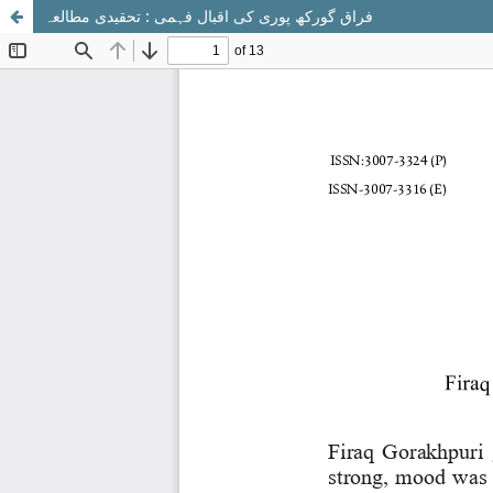
فراق گورکھ پوری کی اقبال فہمی : تحقیدی مطالعہ