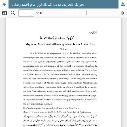
تحریک ِہجرت:علامہ اقبالؒ اور امام احمد رضاؒ