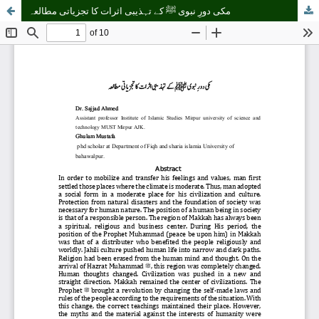
مکی دورِ نبوی ﷺ کے تہذیبی اثرات کا تجزیاتی مطالعہ