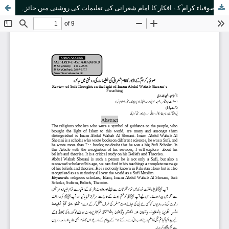
صوفیاء کرام ؒکے افکار کا امام شعرانی کی تعلیمات کی روشنی میں جائزہ