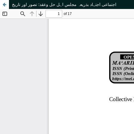
اجتماعی اجتہاد بذریعہ مجلس اہل حل وعقد: تصور اور تاریخ