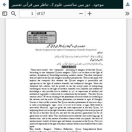
موجودہ دور میں سائنسی علوم کے تناظر میں قرآنی تفسیر