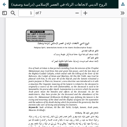
الروح الديني لاتجاهات الرثاء في العصر الإسلامي (دراسة وصفية)