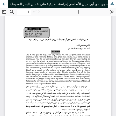
أصول نظرية النقد النحوي لدى أبي حيان الأندلسي(دراسة تطبيقية على تفسير البحر المحيط)