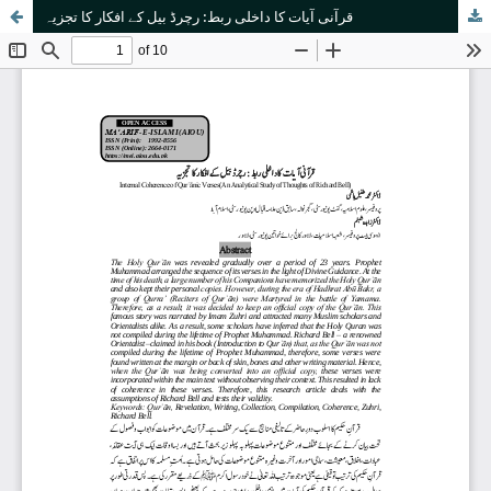
قرآنی آیات کا داخلی ربط: رچرڈ بیل کے افکار کا تجزیہ