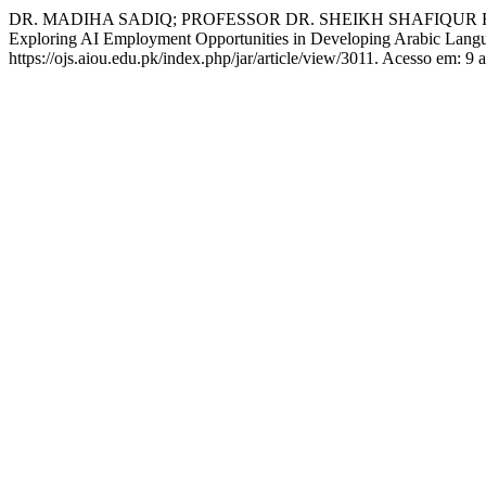
DR. MADIHA SADIQ; PROFESSOR DR. SHEIKH SHAFIQUR RAHMAN. ء الاصطناعي في تطوير تعلم اللغة العربية وتعزيز المهارات اللغوية (دراسة تطبيقية تجريبية
Exploring AI Employment Opportunities in Developing Arabic Lang
https://ojs.aiou.edu.pk/index.php/jar/article/view/3011. Acesso em: 9 