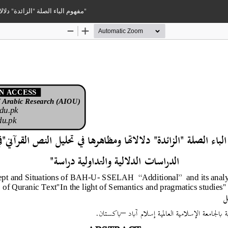
مفهوم الباء الصلة "الزائدة" دلالاتها ومظاهرها في تحليل النص القرآني"في ضوء الدراسات الدلالية والتداولية دراسة"